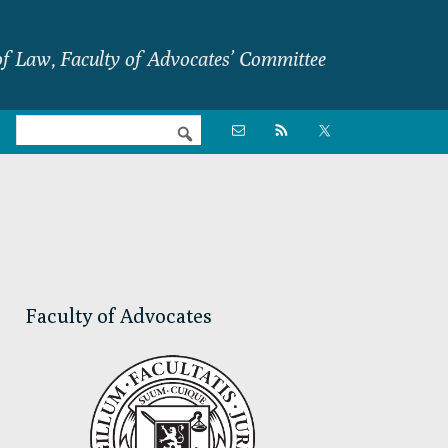
f Law, Faculty of Advocates’ Committee
Nav

Social
Menu
Primary
Sidebar
Faculty of Advocates