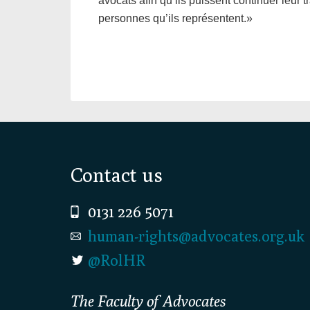
avocats afin qu’ils puissent continuer leur tr
personnes qu’ils représentent.»
Footer
Contact us
0131 226 5071
human-rights@advocates.org.uk
@RolHR
The Faculty of Advocates