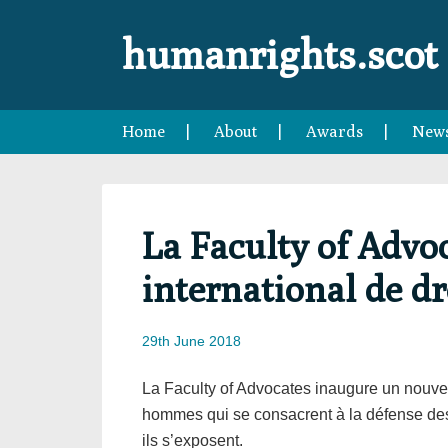
Skip
Skip
Skip
Skip
to
to
to
to
humanrights.scot
primary
main
primary
footer
navigation
content
sidebar
Home
About
Awards
New
La Faculty of Advo
international de d
29th June 2018
La Faculty of Advocates inaugure un nouve
hommes qui se consacrent à la défense des
ils s’exposent.